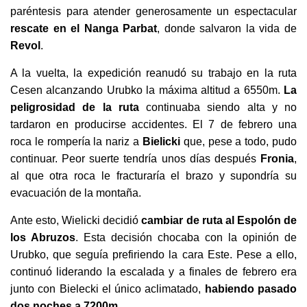
paréntesis para atender generosamente un espectacular
rescate en el Nanga Parbat
, donde salvaron la vida de
Revol
.
A la vuelta, la expedición reanudó su trabajo en la ruta
Cesen alcanzando Urubko la máxima altitud a 6550m.
La
peligrosidad de la ruta
continuaba siendo alta y no
tardaron en producirse accidentes. El 7 de febrero una
roca le rompería la nariz a
Bielicki
que, pese a todo, pudo
continuar. Peor suerte tendría unos días después
Fronia
,
al que otra roca le fracturaría el brazo y supondría su
evacuación de la montaña.
Ante esto, Wielicki decidió
cambiar de ruta al Espolón de
los Abruzos
. Esta decisión chocaba con la opinión de
Urubko, que seguía prefiriendo la cara Este. Pese a ello,
continuó liderando la escalada y a finales de febrero era
junto con Bielecki el único aclimatado,
habiendo pasado
dos noches a 7200m
.