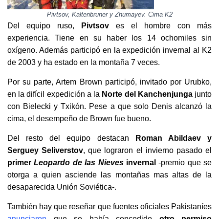
Pivtsov, Kaltenbruner y Zhumayev. Cima K2
Del equipo ruso,
Pivtsov
es el hombre con más
experiencia. Tiene en su haber los 14 ochomiles sin
oxígeno. Además participó en la expedición invernal al K2
de 2003 y ha estado en la montaña 7 veces.
Por su parte, Artem Brown participó, invitado por Urubko,
en la difícil expedición a la
Norte del Kanchenjunga
junto
con Bielecki y Txikón. Pese a que solo Denis alcanzó la
cima, el desempeño de Brown fue bueno.
Del resto del equipo destacan
Roman Abildaev y
Serguey Seliverstov
, que lograron el invierno pasado el
primer
Leopardo de las Nieves
invernal
-premio que se
otorga a quien asciende las montañas mas altas de la
desaparecida Unión Soviética-.
También hay que reseñar que fuentes oficiales Pakistaníes
anunciaron
que se había concedido
otro permiso