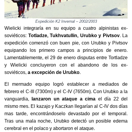
Expedición K2 Invernal – 2002/2003
Wielicki integraría en su equipo a cuatro alpinistas ex-
soviéticos:
Totladze, Tukhvatullin, Urubko y Pivtsov
. La
expedición comenzó con buen pie, con Urubko y Pivtsov
equipando los primero campos a principios de enero.
Lamentablemente, el 29 de enero disputas entre Tortladze
y Wielicki concluyeron con el abandono de los ex-
soviéticos,
a excepción de Urubko
.
El mermado equipo logró establecer a mediados de
febrero el C-III (7300m) y el C-IV (7650m). Con Urubko a la
vanguardia,
lanzaron un ataque a cima
el día 22 del
mismo mes. El kazajo y Kaczkan llegarían al C-IV dos días
mas tarde, encontrándoselo devastado por el temporal.
Tras una mala noche, Urubko detectó un posible edema
cerebral en el polaco y abortaron el ataque.