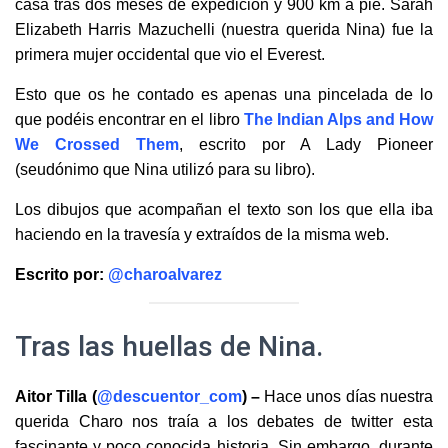
casa tras dos meses de expedición y 900 km a pie. Sarah
Elizabeth Harris Mazuchelli (nuestra querida Nina) fue la
primera mujer occidental que vio el Everest.
Esto que os he contado es apenas una pincelada de lo
que podéis encontrar en el libro
The Indian Alps and How
We Crossed Them
, escrito por A Lady Pioneer
(seudónimo que Nina utilizó para su libro).
Los dibujos que acompañan el texto son los que ella iba
haciendo en la travesía y extraídos de la misma web.
Escrito por:
@charoalvarez
Tras las huellas de Nina.
Aitor Tilla (
@descuentor_com
) –
Hace unos días nuestra
querida Charo nos traía a los debates de twitter esta
fascinante y poco conocida historia. Sin embargo, durante